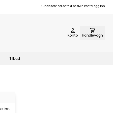
Kundeservice
Kontakt oss
Min konto
Logg inn
Konto
Handlevogn
Tilbud
e inn.