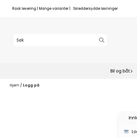
Hopp til innhold
Rask levering | Mange varianter | Skreddersydde løsninger
Bil og båt
Hjem
/
Logg på
Inn
Lo