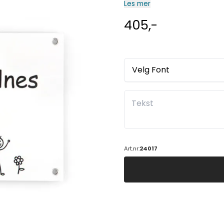
Les mer
405,-
Velg Font
Art.nr:
24017