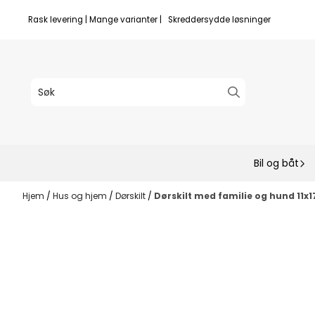
Hopp til innhold
Rask levering | Mange varianter | Skreddersydde løsninger
Bil og båt
Hjem
/
Hus og hjem
/
Dørskilt
/
Dørskilt med familie og hund 11x