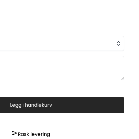
teksten på skiltet på en best mulig måte.
Legg i handlekurv
Rask levering