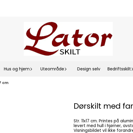
Hus og hjem
Uteområde
Design selv
Bedriftsskilt
17 cm
Dørskilt med fa
Str. 11x17 cm. Printes på aluminiumsplate med UV-herdet print. Meget værbestandig. Blir
levert med hull i hjørner, avsta
Visningsbildet vil ikke forandre seg etter