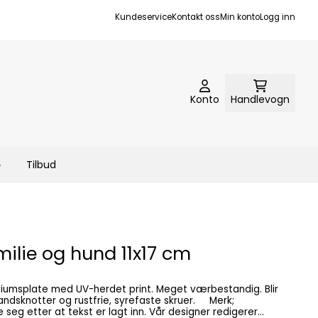
Kundeservice
Kontakt oss
Min konto
Logg inn
Konto
Handlevogn
Tilbud
milie og hund 11x17 cm
ndsknotter og rustfrie, syrefaste skruer. Merk;
 at tekst er lagt inn. Vår designer redigerer