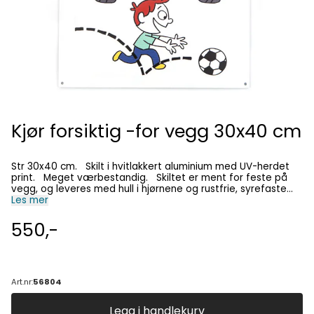
Kjør forsiktig -for vegg 30x40 cm
Str 30x40 cm. Skilt i hvitlakkert aluminium med UV-herdet
print. Meget værbestandig. Skiltet er ment for feste på
vegg, og leveres med hull i hjørnene og rustfrie, syrefaste
skruer.
Les mer
550,-
Art.nr:
56804
Legg i handlekurv