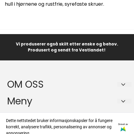
hull i hjørnene og rustfrie, syrefaste skruer.
Vi produserer også skilt etter ønske og behov.
Produsert og sendt fra Vestlandet!
OM OSS
Lator Skilt AS
Meny
Kolskogheiane 12
Frakt og retur
Info
5210 OS
Dette nettstedet bruker informasjonskapsler for å fungere
Personvern
Drevet av
korrekt, analysere trafikk, personalisering av annonser og
Org. nr. 930789399
Frakt og retur
annonsering.