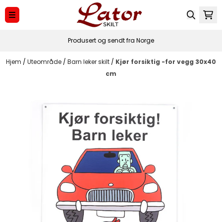
Hopp til innhold
Produsert og sendt fra Norge
Hjem
/
Uteområde
/
Barn leker skilt
/
Kjør forsiktig -for vegg 30x40
cm