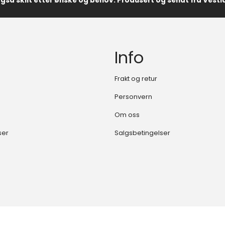
også skilt etter ønske og behov. Produsert og sendt fra Vest
Info
Frakt og retur
Personvern
Om oss
ser
Salgsbetingelser