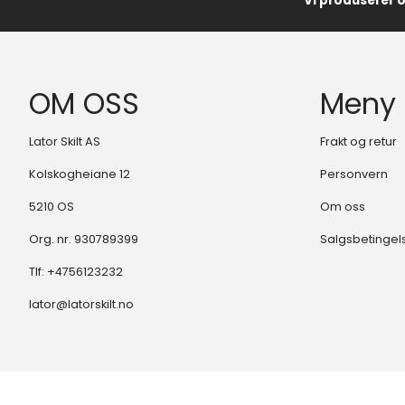
Vi produserer 
OM OSS
Meny
Lator Skilt AS
Frakt og retur
Kolskogheiane 12
Personvern
5210 OS
Om oss
Org. nr. 930789399
Salgsbetingel
Tlf:
+4756123232
lator@latorskilt.no