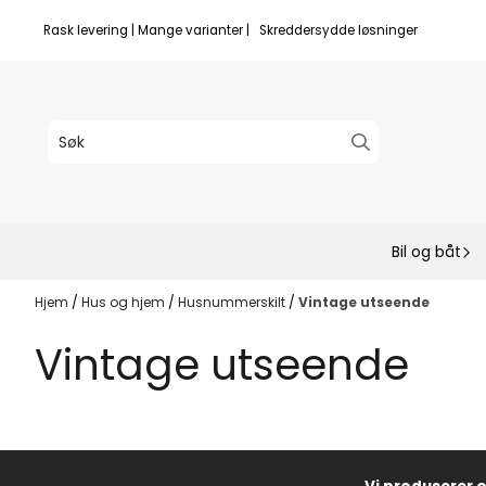
Hopp til innhold
Rask levering | Mange varianter | Skreddersydde løsninger
Bil og båt
Hjem
/
Hus og hjem
/
Husnummerskilt
/
Vintage utseende
Vintage utseende