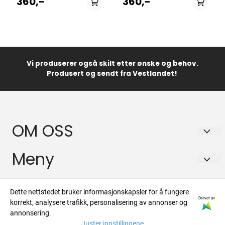
360,-
360,-
bilskiltrammer.
Vi produserer også skilt etter ønske og behov.
Produsert og sendt fra Vestlandet!
OM OSS
Lator Skilt AS
Meny
Kolskogheiane 12
Frakt og retur
Info
5210 OS
Dette nettstedet bruker informasjonskapsler for å fungere
Personvern
Drevet av
korrekt, analysere trafikk, personalisering av annonser og
Org. nr. 930789399
Frakt og retur
Nyhetsbrev
annonsering.
Om oss
Juster innstillingene
Tlf:
+4756123232