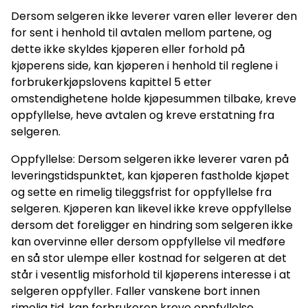
Dersom selgeren ikke leverer varen eller leverer den
for sent i henhold til avtalen mellom partene, og
dette ikke skyldes kjøperen eller forhold på
kjøperens side, kan kjøperen i henhold til reglene i
forbrukerkjøpslovens kapittel 5 etter
omstendighetene holde kjøpesummen tilbake, kreve
oppfyllelse, heve avtalen og kreve erstatning fra
selgeren.
Oppfyllelse: Dersom selgeren ikke leverer varen på
leveringstidspunktet, kan kjøperen fastholde kjøpet
og sette en rimelig tileggsfrist for oppfyllelse fra
selgeren. Kjøperen kan likevel ikke kreve oppfyllelse
dersom det foreligger en hindring som selgeren ikke
kan overvinne eller dersom oppfyllelse vil medføre
en så stor ulempe eller kostnad for selgeren at det
står i vesentlig misforhold til kjøperens interesse i at
selgeren oppfyller. Faller vanskene bort innen
rimelig tid, kan forbrukeren kreve oppfyllelse.