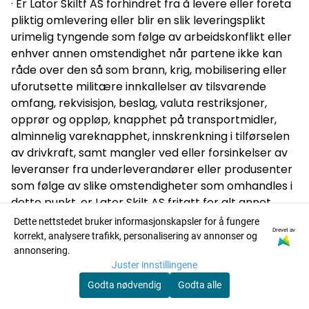
· Er Lator Skiltf AS forhindret fra å levere eller foreta
pliktig omlevering eller blir en slik leveringsplikt
urimelig tyngende som følge av arbeidskonflikt eller
enhver annen omstendighet når partene ikke kan
råde over den så som brann, krig, mobilisering eller
uforutsette militære innkallelser av tilsvarende
omfang, rekvisisjon, beslag, valuta restriksjoner,
opprør og oppløp, knapphet på transportmidler,
alminnelig vareknapphet, innskrenkning i tilførselen
av drivkraft, samt mangler ved eller forsinkelser av
leveranser fra underleverandører eller produsenter
som følge av slike omstendigheter som omhandles i
dette punkt, er Lator Skilt AS fritatt for alt annet
ansvar enn i reklamasjonstilfeller og kreditere den til
Dette nettstedet bruker informasjonskapsler for å fungere
Drevet av
den mangelfulle vares tilhørende kjøpesum.
korrekt, analysere trafikk, personalisering av annonser og
annonsering.
· Tvister og lovvalg
Juster innstillingene
Godta nødvendig
Godta alle
· Tvister i anledning betingelsene og tilhørende
bestemmelser, samt tvister som angår der i omtalte