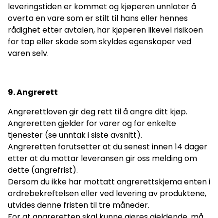
leveringstiden er kommet og kjøperen unnlater å
overta en vare som er stilt til hans eller hennes
rådighet etter avtalen, har kjøperen likevel risikoen
for tap eller skade som skyldes egenskaper ved
varen selv.
9
. Angrerett
Angrerettloven gir deg rett til å angre ditt kjøp.
Angreretten gjelder for varer og for enkelte
tjenester (se unntak i siste avsnitt).
Angreretten forutsetter at du senest innen 14 dager
etter at du mottar leveransen gir oss melding om
dette (angrefrist).
Dersom du ikke har mottatt angrerettskjema enten i
ordrebekreftelsen eller ved levering av produktene,
utvides denne fristen til tre måneder.
For at angreretten skal kunne gjøres gjeldende, må