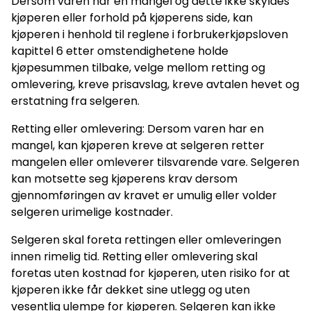
Dersom varen har en mangel og dette ikke skyldes
kjøperen eller forhold på kjøperens side, kan
kjøperen i henhold til reglene i forbrukerkjøpsloven
kapittel 6 etter omstendighetene holde
kjøpesummen tilbake, velge mellom retting og
omlevering, kreve prisavslag, kreve avtalen hevet og
erstatning fra selgeren.
Retting eller omlevering: Dersom varen har en
mangel, kan kjøperen kreve at selgeren retter
mangelen eller omleverer tilsvarende vare. Selgeren
kan motsette seg kjøperens krav dersom
gjennomføringen av kravet er umulig eller volder
selgeren urimelige kostnader.
Selgeren skal foreta rettingen eller omleveringen
innen rimelig tid. Retting eller omlevering skal
foretas uten kostnad for kjøperen, uten risiko for at
kjøperen ikke får dekket sine utlegg og uten
vesentlig ulempe for kjøperen. Selgeren kan ikke