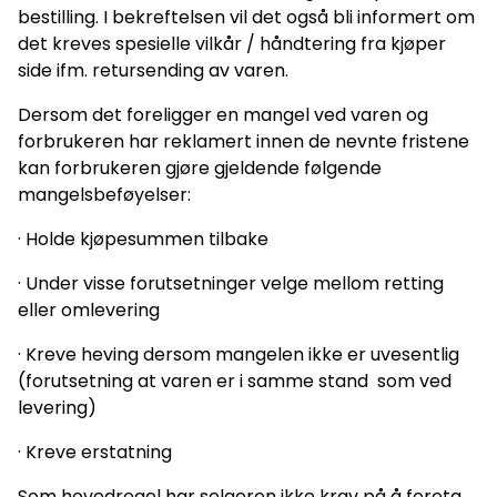
bestilling. I bekreftelsen vil det også bli informert om
det kreves spesielle vilkår / håndtering fra kjøper
side ifm. retursending av varen.
Dersom det foreligger en mangel ved varen og
forbrukeren har reklamert innen de nevnte fristene
kan forbrukeren gjøre gjeldende følgende
mangelsbeføyelser:
· Holde kjøpesummen tilbake
· Under visse forutsetninger velge mellom retting
eller omlevering
· Kreve heving dersom mangelen ikke er uvesentlig
(forutsetning at varen er i samme stand som ved
levering)
· Kreve erstatning
Som hovedregel har selgeren ikke krav på å foreta