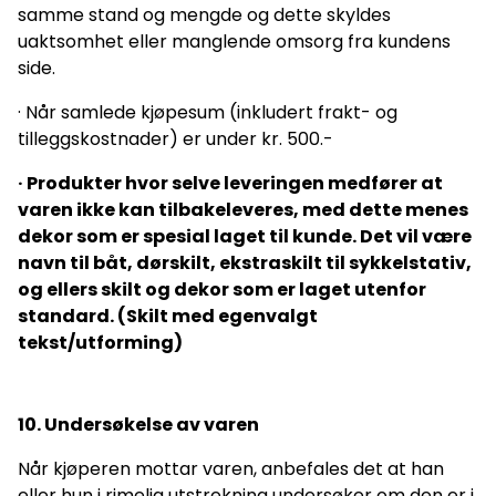
samme stand og mengde og dette skyldes
uaktsomhet eller manglende omsorg fra kundens
side.
· Når samlede kjøpesum (inkludert frakt- og
tilleggskostnader) er under kr. 500.-
· Produkter hvor selve leveringen medfører at
varen ikke kan tilbakeleveres, med dette menes
dekor som er spesial laget til kunde. Det vil være
navn til båt, dørskilt, ekstraskilt til sykkelstativ,
og ellers skilt og dekor som er laget utenfor
standard. (Skilt med egenvalgt
tekst/utforming)
10. Undersøkelse av varen
Når kjøperen mottar varen, anbefales det at han
eller hun i rimelig utstrekning undersøker om den er i