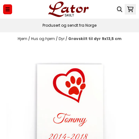
Hopp til innhold
Produsert og sendt fra Norge
Hjem
/
Hus og hjem
/
Dyr
/
Gravskilt til dyr 9x13,5 cm