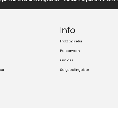
også skilt etter ønske og behov. Produsert og sendt fra Vest
Info
Frakt og retur
Personvern
Om oss
ser
Salgsbetingelser