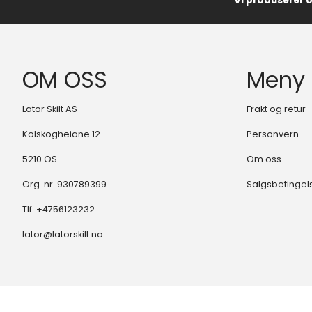
Vi produserer 
OM OSS
Meny
Lator Skilt AS
Frakt og retur
Kolskogheiane 12
Personvern
5210 OS
Om oss
Org. nr. 930789399
Salgsbetingel
Tlf:
+4756123232
lator@latorskilt.no