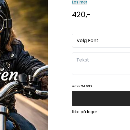
teksten på skiltet på en best
Les mer
420,-
Velg Font
Art.nr:
24032
Ikke på lager