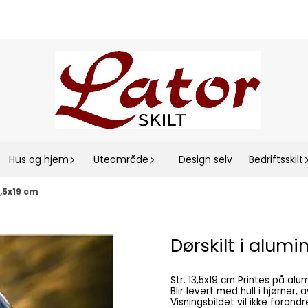
Hus og hjem
Uteområde
Design selv
Bedriftsskilt
,5x19 cm
Dørskilt i alum
Str. 13,5x19 cm Printes på aluminiumsplate med UV-herdet print. Meget værbestandig.
Blir levert med hull i hjørner, a
Visningsbildet vil ikke forandre seg etter