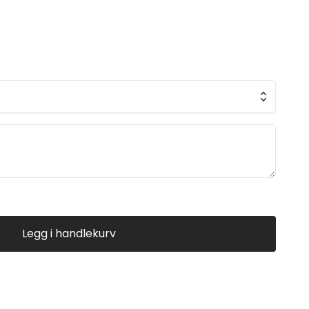
 mulig måte.
Legg i handlekurv