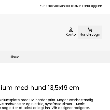
Kundeservice
Kontakt oss
Min konto
Logg inn
Konto
Handlevogn
Tilbud
inium med hund 13,5x19 cm
vstandsknotter og rustfrie, syrefaste skruer. Merk;
 at tekst er lagt inn. Vår designer redigerer