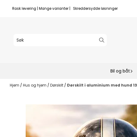
Hopp til innhold
Rask levering | Mange varianter | Skreddersydde løsninger
Bil og båt
Hjem
/
Hus og hjem
/
Dørskilt
/
Dørskilt i aluminium med hund 13