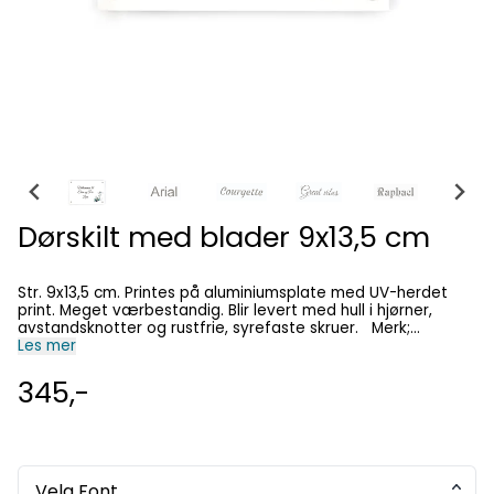
Dørskilt med blader 9x13,5 cm
Str. 9x13,5 cm. Printes på aluminiumsplate med UV-herdet
print. Meget værbestandig. Blir levert med hull i hjørner,
avstandsknotter og rustfrie, syrefaste skruer. Merk;
Visningsbildet vil ikke forandre seg etter at tekst er lagt inn.
Les mer
Vår designer redigerer teksten på skiltet på en best mulig
måte.
345,-
Velg Font