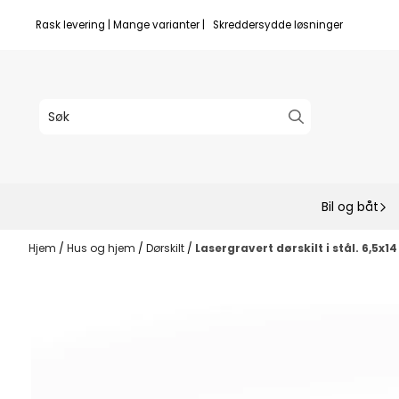
Hopp til innhold
Rask levering | Mange varianter | Skreddersydde løsninger
Bil og båt
Hjem
/
Hus og hjem
/
Dørskilt
/
Lasergravert dørskilt i stål. 6,5x1