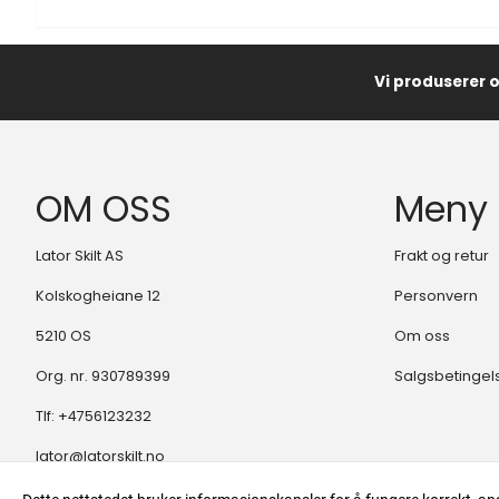
Vi produserer 
OM OSS
Meny
Lator Skilt AS
Frakt og retur
Kolskogheiane 12
Personvern
5210 OS
Om oss
Org. nr. 930789399
Salgsbetingel
Tlf:
+4756123232
lator@latorskilt.no