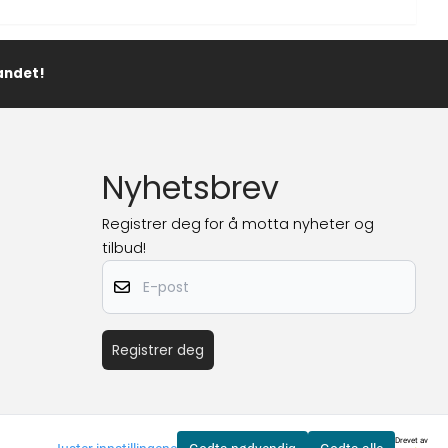
landet!
Nyhetsbrev
Registrer deg for å motta nyheter og
tilbud!
E-post
Registrer deg
Drevet av