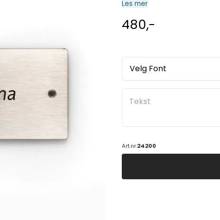
Les mer
480,-
Velg Font
Art.nr:
24200