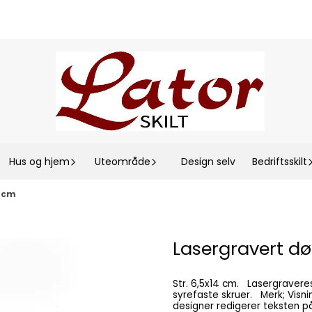
Hus og hjem
Uteområde
Design selv
Bedriftsskilt
4 cm
Lasergravert dør
Str. 6,5x14 cm. Lasergraveres på 1,5 mm. syrefast stål. Leveres med hull og rustfrie
syrefaste skruer. Merk; Visningsbildet vil ikke forandre seg etter at tekst er lagt inn. Vår
designer redigerer teksten på