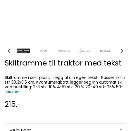
Skiltramme til traktor med tekst
Skiltramme i sort plast. Legg til din egen tekst Passer skilt i
str 30,3x8,5 cm. Kvantumsrabatt legger seg inn automatisk
ved bestilling: 2-3 stk: 10% 4-19 stk: 20 % 20-49 stk: 25% 50-
99 stk: 30% 100 stk eller mer: 40 & Selges pr stk, ikke som
Les mer
par. Dersom du skal ha 2, skriv 2 i felt for antall. Merk;
Visningsbildet vil ikke forandre seg etter at tekst er lagt inn.
215,-
Vår designer redigerer teksten på skiltrammen på en best
mulig måte.
Velg Font