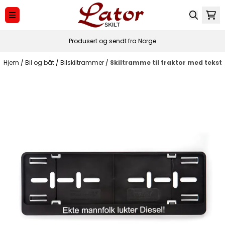
Hopp til innhold
Produsert og sendt fra Norge
Hjem
/
Bil og båt
/
Bilskiltrammer
/
Skiltramme til traktor med tekst