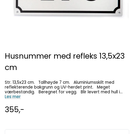
Husnummer med refleks 13,5x23
cm
Str. 13,5x23 cm. Tallhøyde 7 cm. Aluminiumsskilt med
reflekterende bakgrunn og UV-herdet print. Meget
værbestandig. Beregnet for vegg. Blir levert med hull i
hjørner og rustfrie, syrefaste skruer. Merk; Visningsbildet vil
Les mer
ikke forandre seg etter at tekst er lagt inn.
355,-