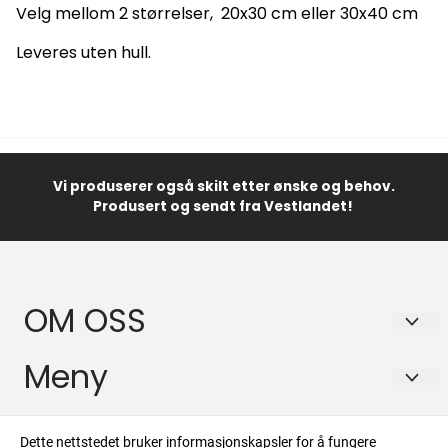
Velg mellom 2 størrelser, 20x30 cm eller 30x40 cm
Leveres uten hull.
Vi produserer også skilt etter ønske og behov.
Produsert og sendt fra Vestlandet!
OM OSS
Lator Skilt AS
Meny
Kolskogheiane 12
Frakt og retur
Info
5210 OS
Dette nettstedet bruker informasjonskapsler for å fungere