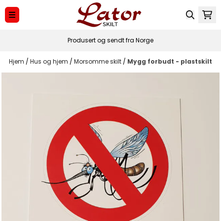
Hopp til innhold
Produsert og sendt fra Norge
Hjem
/
Hus og hjem
/
Morsomme skilt
/
Mygg forbudt - plastskilt