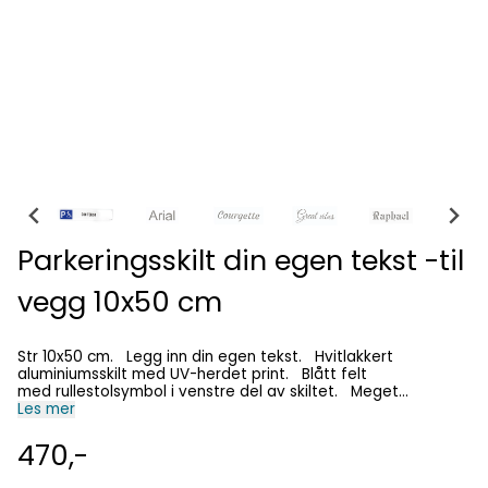
Parkeringsskilt din egen tekst -til
vegg 10x50 cm
Str 10x50 cm. Legg inn din egen tekst. Hvitlakkert
aluminiumsskilt med UV-herdet print. Blått felt
med rullestolsymbol i venstre del av skiltet. Meget
værbestandig. Flatt skilt for vegg eller gjerde. Leveres
Les mer
med hull i hjørner og rustfrie, syrefaste skruer. Merk;
Visningsbildet vil ikke forandre seg etter at tekst er lagt inn.
470,-
Vår designer redigerer teksten på skiltet på en best mulig
måte.