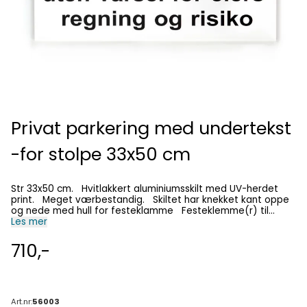
Privat parkering med undertekst
-for stolpe 33x50 cm
Str 33x50 cm. Hvitlakkert aluminiumsskilt med UV-herdet
print. Meget værbestandig. Skiltet har knekket kant oppe
og nede med hull for festeklamme Festeklemme(r) til
skiltet må kjøpes i tillegg, de finnes under
Les mer
"monteringsmateriell" i nettbutikken.
710,-
Art.nr:
56003