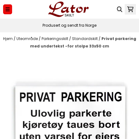
Hopp til innhold
Produsert og sendt fra Norge
Hjem
/
Uteområde
/
Parkeringsskilt
/
Standardskilt
/
Privat parkering
med undertekst -for stolpe 33x50 cm