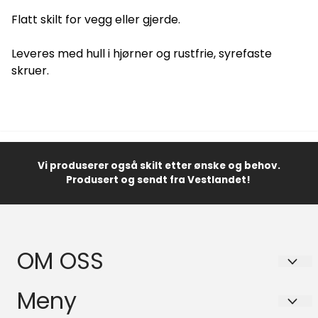
Flatt skilt for vegg eller gjerde.
Leveres med hull i hjørner og rustfrie, syrefaste
skruer.
Vi produserer også skilt etter ønske og behov.
Produsert og sendt fra Vestlandet!
OM OSS
Lator Skilt AS
Meny
Kolskogheiane 12