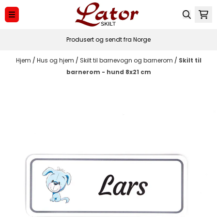
Hopp til innhold
Produsert og sendt fra Norge
Hjem
/
Hus og hjem
/
Skilt til barnevogn og barnerom
/
Skilt til
barnerom - hund 8x21 cm